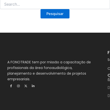
S
A FONOTRADE tem por missão a capacitação de
profissionais da área fonoaudiológica,
C
planejamento e desenvolvimento de projetos
C
empresariais.
F
I
X
L
a
n
-
i
c
s
t
n
e
t
w
k
b
a
i
e
o
g
t
d