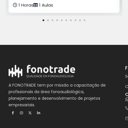
1 Horas
1 Aulas
S
A FONOTRADE tem por missão a capacitação de
C
profissionais da área fonoaudiológica,
C
planejamento e desenvolvimento de projetos
empresariais.
F
I
X
L
a
n
-
i
c
s
t
n
e
t
w
k