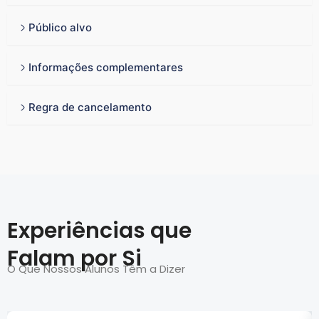
Público alvo
Informações complementares
Regra de cancelamento
Experiências que
Falam por Si
O Que Nossos Alunos Têm a Dizer