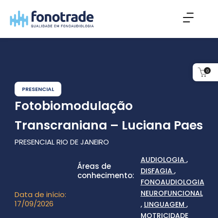
Ir
para
o
conteúdo
0
PRESENCIAL
Fotobiomodulação
Transcraniana – Luciana Paes
PRESENCIAL RIO DE JANEIRO
AUDIOLOGIA
,
Áreas de
DISFAGIA
,
conhecimento:
FONOAUDIOLOGIA
NEUROFUNCIONAL
Data de início:
17/09/2026
,
LINGUAGEM
,
MOTRICIDADE