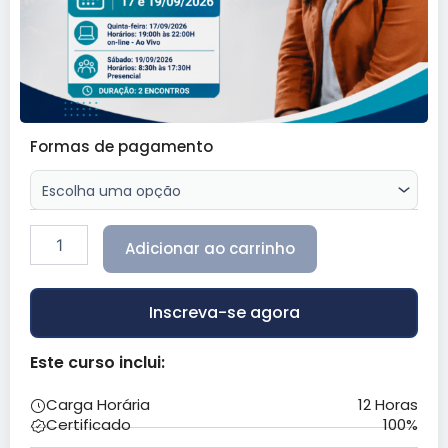
Fotobiomodulação
Formas de pagamento
Transcraniana
–
Luciana
Paes
quantidade
Adicionar ao carrinho
Inscreva-se agora
Este curso inclui:
Carga Horária
12 Horas
Certificado
100%