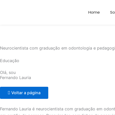
Ir
para
Home
So
o
conteúdo
Neurocientista com graduação em odontologia e pedagogi
Educação
Olá, sou
Fernando Lauria
Voltar a página
Fernando Lauria é neurocientista com graduação em odonto