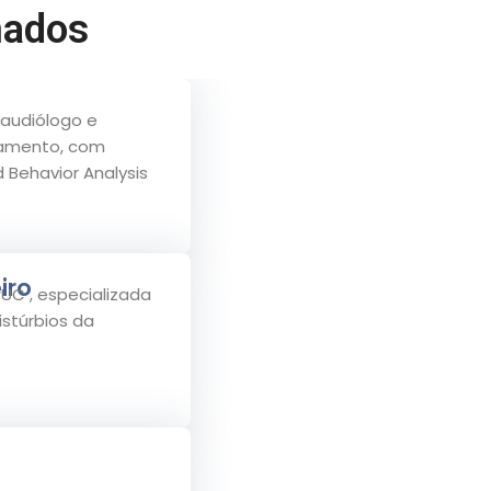
nados
oaudiólogo e
tamento, com
Behavior Analysis
go School of
gy (EUA).
iro
UC , especializada
stúrbios da
Fa2- 19.599