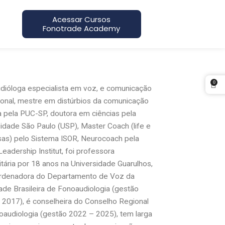
Acessar Cursos
Fonotrade Academy
0
dióloga especialista em voz, e comunicação
ional, mestre em distúrbios da comunicação
 pela PUC-SP, doutora em ciências pela
idade São Paulo (USP), Master Coach (life e
as) pelo Sistema ISOR, Neurocoach pela
eadership Institut, foi professora
itária por 18 anos na Universidade Guarulhos,
ordenadora do Departamento de Voz da
de Brasileira de Fonoaudiologia (gestão
 2017), é conselheira do Conselho Regional
oaudiologia (gestão 2022 – 2025), tem larga