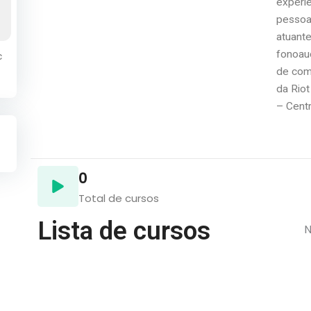
experi
pessoal
atuant
fonoaud
c
de comu
da Riot
– Cent
0
Total de cursos
Lista de cursos
N