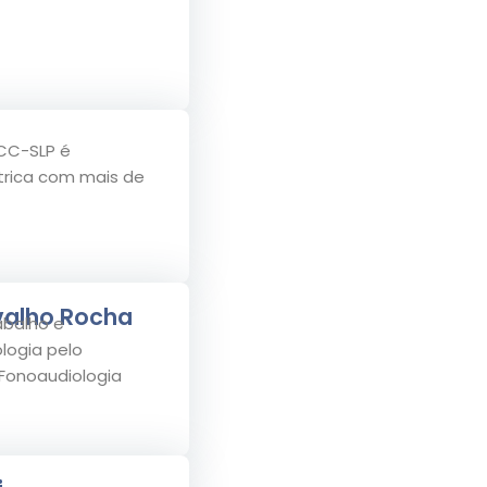
CCC-SLP é
trica com mais de
a clínica.
valho Rocha
abalho e
logia pelo
Fonoaudiologia