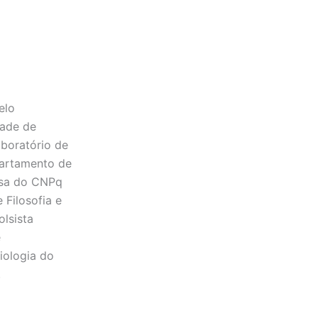
elo
dade de
boratório de
partamento de
isa do CNPq
Filosofia e
lsista
e
iologia do
.