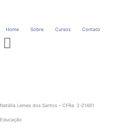
Ir
para
o
conteúdo
Home
Sobre
Cursos
Contato
Natália Lemes dos Santos – CFRa. 2-21481
Educação