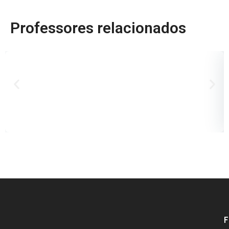
Professores relacionados
D
B
P