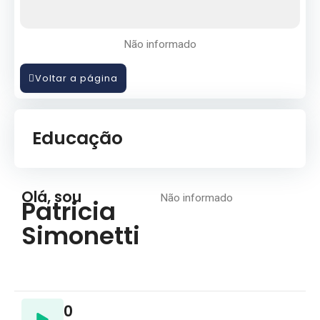
Não informado
Voltar a página
Educação
Olá, sou
Não informado
Patricia
Simonetti
0