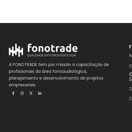
S
A FONOTRADE tem por missão a capacitação de
C
profissionais da área fonoaudiológica,
C
planejamento e desenvolvimento de projetos
empresariais.
F
I
X
L
a
n
-
i
c
s
t
n
e
t
w
k
b
a
i
e
o
g
t
d
o
r
t
i
k
a
e
n