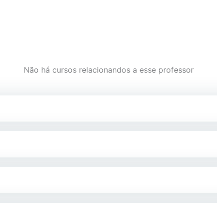
Não há cursos relacionandos a esse professor
o, com mestrado em Applied Behavior Analysis (ABA) pela T
istúrbios da fluência.