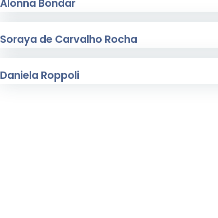
Alonna Bondar
Alonna Bondar, MS, CCC-SLP é fonoaudióloga pediátrica com
Soraya de Carvalho Rocha
Fonoaudióloga do Trabalho e Especialista em Audiologia pel
Daniela Roppoli
Especialista em Ergonomia.