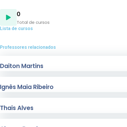
0
Total de cursos
Lista de cursos
Professores relacionados
Daiton Martins
Daiton Martins é fonoaudiólogo e analista do comportament
Ignês Maia Ribeiro
Fonoaudióloga pela PUC , especializada no tratamento dos d
Thais Alves
Dra. Thais Alves – CRFa2- 19.599