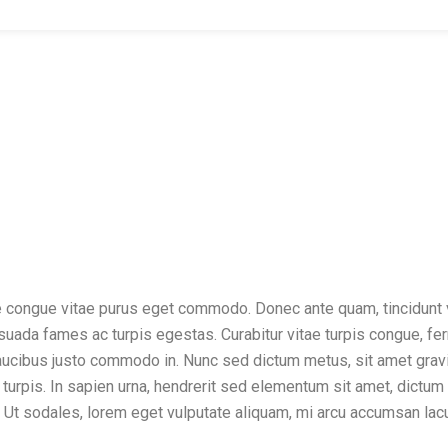
 congue vitae purus eget commodo. Donec ante quam, tincidunt vita
ada fames ac turpis egestas. Curabitur vitae turpis congue, ferme
faucibus justo commodo in. Nunc sed dictum metus, sit amet gravid
 a turpis. In sapien urna, hendrerit sed elementum sit amet, dictum
. Ut sodales, lorem eget vulputate aliquam, mi arcu accumsan lac