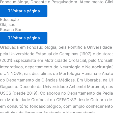
Fonoaudióloga, Docente e Pesquisadora. Atendimento Clín
Voltar a página
Educação
Olá, sou
Rosana Boni
Voltar a página
Graduada em Fonoaudiologia, pela Pontifícia Universidade 
pela Universidade Estadual de Campinas (1997) e doutora
(2001).Especialista em Motricidade Orofacial, pelo Consel
Integrativos, departamento de Neurologia e Neurocirurg
e UNINOVE, nas disciplinas de Morfologia Humana e Anat
do Departamento de Ciências Médicas. Em Uberaba, na UNI
Gagueira. Docente da Universidade Anhembi Morumbi, nos 
USCS (desde 2019). Colaborou no Departamento de Pediatri
em Motricidade Orofacial do CEFAC-SP desde Outubro de 2
em consultório fonoaudiológico, com amplo conhecimento 
capítulos de livros em Anatomia e Neuroanatomia.