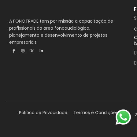
S
A FONOTRADE tem por missão a capacitação de
profissionais da área fonoaudiológica,
C
planejamento e desenvolvimento de projetos
C
empresariais.
F
I
X
L
a
n
-
i
c
s
t
n
e
t
w
k
b
a
i
e
o
g
t
d
o
r
t
i
k
a
e
n
-
m
r
-
f
i
n
Política de Privacidade
Termos e Condições
2