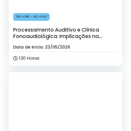
ON-LINE - AO VIVO
Processamento Auditivo e Clínica
Fonoaudiológica: Implicações na
Avaliação e Planejamento Terapêutico –
Data de início: 23/05/2026
Inscrição
130 Horas