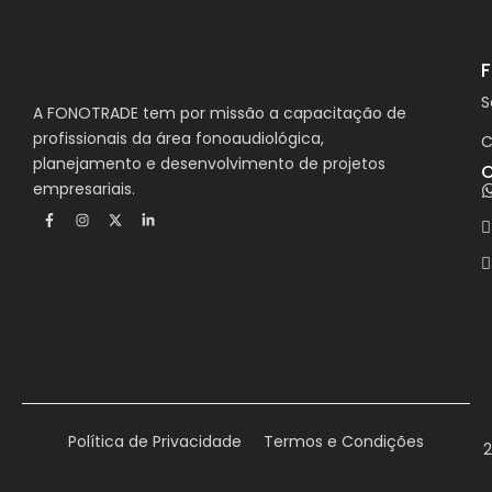
S
A FONOTRADE tem por missão a capacitação de
profissionais da área fonoaudiológica,
C
planejamento e desenvolvimento de projetos
C
empresariais.
F
I
X
L
a
n
-
i
c
s
t
n
e
t
w
k
b
a
i
e
o
g
t
d
o
r
t
i
k
a
e
n
-
m
r
-
f
i
n
Política de Privacidade
Termos e Condições
2