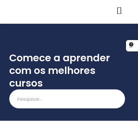
Ir
para
o
conteúdo
0
Comece a aprender
com os melhores
cursos