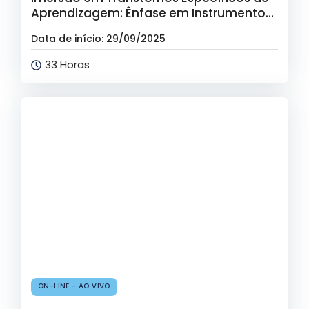
Aprendizagem: Ênfase em Instrumentos
de Avaliação e Intervenção – Profa. Dra.
Data de início: 29/09/2025
Simone Capellini
33 Horas
ON-LINE - AO VIVO